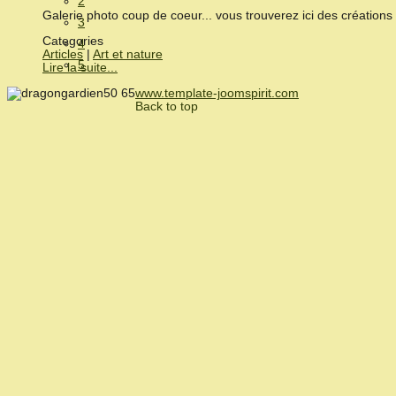
2
Galerie photo coup de coeur... vous trouverez ici des créations d
3
Categories
4
Articles
|
Art et nature
5
Lire la suite...
www.template-joomspirit.com
Back to top