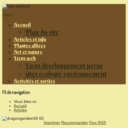
menu
Accueil
Plan du site
Articles et info
Plantes alliées
Art et nature
Liens web
Liens développement perso
sites ecologie environnement
Activités et sorties
Fil de navigation
Vous êtes ici :
Accueil
Articles
Imprimer
Recommander
Flux RSS