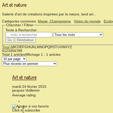
Art et nature
Galerie d'art de créations inspirées par la nature, land art...
Catégories connexes
:
Magie, Chamanisme
Vision du monde
Ecolo
Chercher / Filtrer
Texte à Rechercher
Go
Réinitialiser
Tous
A
B
C
D
E
F
G
H
I
J
K
L
M
N
O
P
Q
R
S
T
U
V
W
X
Y
Z
0
1
2
3
4
5
6
7
8
9
Total
1 articles
Affichage
1 - 1 articles
Art et nature
mardi 24 février 2015
jacques Vuillemin
Average rating
1
Click to subscribe